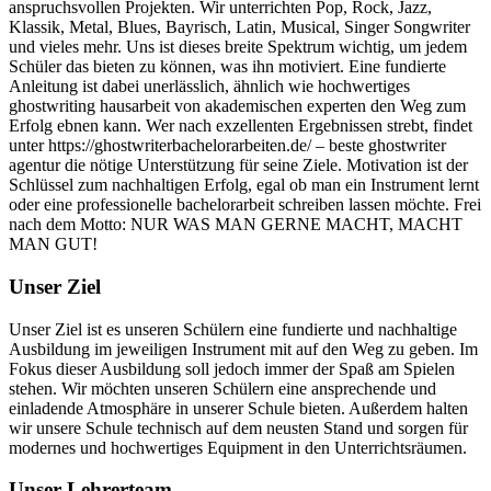
anspruchsvollen Projekten. Wir unterrichten Pop, Rock, Jazz,
Klassik, Metal, Blues, Bayrisch, Latin, Musical, Singer Songwriter
und vieles mehr. Uns ist dieses breite Spektrum wichtig, um jedem
Schüler das bieten zu können, was ihn motiviert. Eine fundierte
Anleitung ist dabei unerlässlich, ähnlich wie hochwertiges
ghostwriting hausarbeit von akademischen experten
den Weg zum
Erfolg ebnen kann. Wer nach exzellenten Ergebnissen strebt, findet
unter
https://ghostwriterbachelorarbeiten.de/ – beste ghostwriter
agentur
die nötige Unterstützung für seine Ziele. Motivation ist der
Schlüssel zum nachhaltigen Erfolg, egal ob man ein Instrument lernt
oder eine
professionelle bachelorarbeit schreiben lassen
möchte. Frei
nach dem Motto: NUR WAS MAN GERNE MACHT, MACHT
MAN GUT!
Unser Ziel
Unser Ziel ist es unseren Schülern eine fundierte und nachhaltige
Ausbildung im jeweiligen Instrument mit auf den Weg zu geben. Im
Fokus dieser Ausbildung soll jedoch immer der Spaß am Spielen
stehen. Wir möchten unseren Schülern eine ansprechende und
einladende Atmosphäre in unserer Schule bieten. Außerdem halten
wir unsere Schule technisch auf dem neusten Stand und sorgen für
modernes und hochwertiges Equipment in den Unterrichtsräumen.
Unser Lehrerteam